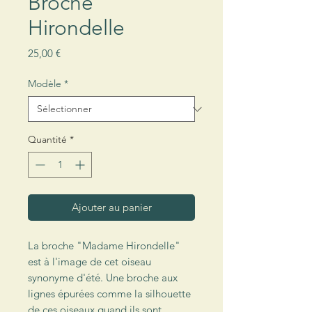
Broche
Hirondelle
Prix
25,00 €
Modèle
*
Quantité
*
Ajouter au panier
La broche "Madame Hirondelle"
est à l'image de cet oiseau
synonyme d'été. Une broche aux
lignes épurées comme la silhouette
de ces oiseaux quand ils sont