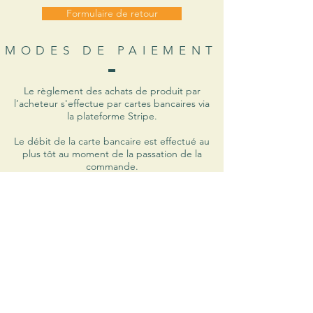
Formulaire de retour
MODES DE PAIEMENT
Le règlement des achats de produit par
l’acheteur s'effectue par cartes bancaires via
la plateforme Stripe.
Le débit de la carte bancaire est effectué au
plus tôt au moment de la passation de la
commande.​
La facture de la commande passée par
l’acheteur lui sera envoyée par e-mail à
l’adresse qu’il aura renseignée.
Boutique
À propos