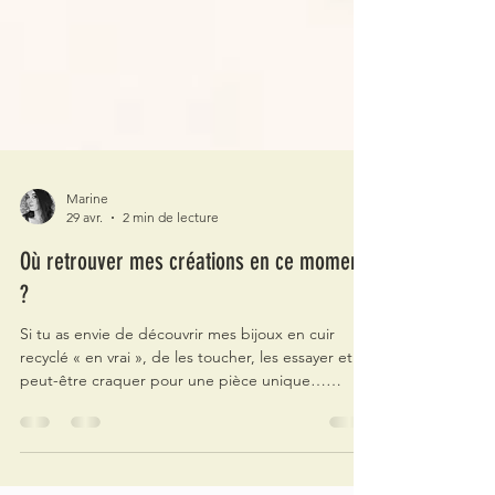
Marine
29 avr.
2 min de lecture
Où retrouver mes créations en ce moment
?
Si tu as envie de découvrir mes bijoux en cuir
recyclé « en vrai », de les toucher, les essayer et
peut-être craquer pour une pièce unique…
Retrouve mes bijoux en cuir recyclé dans plusieurs
boutiques de créateurs en Bretagne, de Plaintel à
Port-Louis en passant par Pontivy ou Lannion. Voici