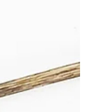
les jolies boutiques qui accueillent actuellement
les créations de l’Atelier des Ombelles : Carte des
boutiques où retrouver l'Atelier des Ombelles • La
Petite Fabric – Plaintel (22) À Pl