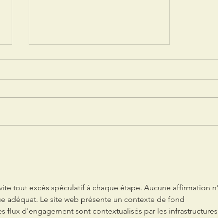
Article du Télégramme sur la boutique
éphémère du Ch'ty Coz
te tout excès spéculatif à chaque étape. Aucune affirmation n'
e adéquat. Le site web présente un contexte de fond 
es flux d'engagement sont contextualisés par les infrastructures