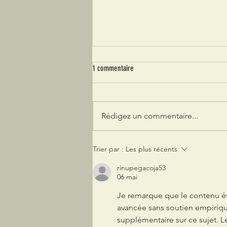
1 commentaire
Rédigez un commentaire...
Article du Télégramme sur la boutique
Trier par :
Les plus récents
Berrbad à Bon Repos
rinupegacoja53
06 mai
Je remarque que le contenu évi
avancée sans soutien empiriqu
supplémentaire sur ce sujet. L