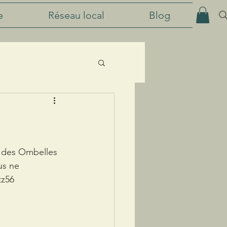
e
Réseau local
Blog
r des Ombelles 
us ne 
tz56