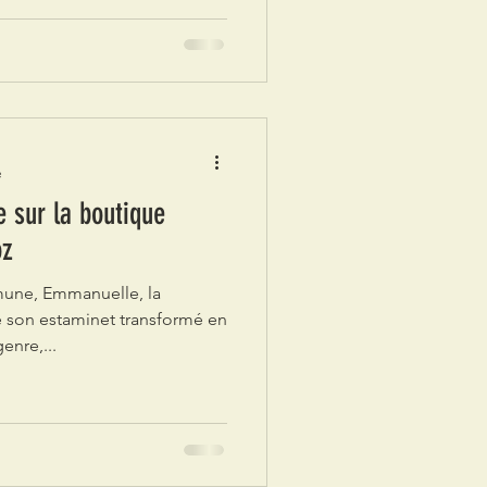
e
 sur la boutique
oz
une, Emmanuelle, la
e son estaminet transformé en
enre,...