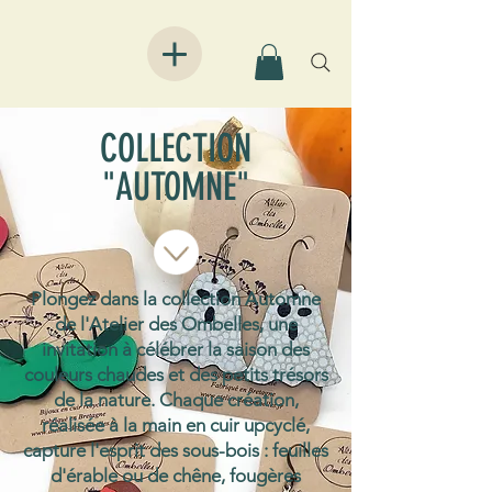
COLLECTION
"AUTOMNE"
Plongez dans la collection Automne
de l'Atelier des Ombelles, une
invitation à célébrer la saison des
couleurs chaudes et des petits trésors
de la nature. Chaque création,
réalisée à la main en cuir upcyclé,
capture l'esprit des sous-bois : feuilles
d'érable ou de chêne, fougères