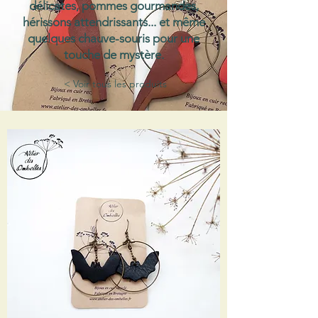
délicates, pommes gourmandes,
hérissons attendrissants... et même
quelques chauve-souris pour une
touche de mystère.
< Voir tous les produits