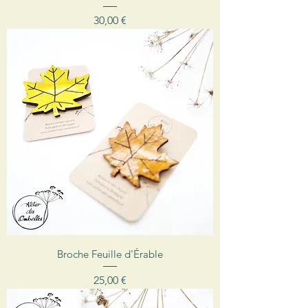
Prix
30,00 €
Broche Feuille d'Érable
Prix
25,00 €