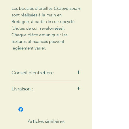
Les boucles d’oreilles
Chauve-souris
sont réalisées à la main en
Bretagne, à partir de cuir upcyclé
(chutes de cuir revalorisées).
Chaque pièce est unique : les
textures et nuances peuvent
légèrement varier.
Conseil d'entretien :
Le cuir n'aime pas l'eau… Pour
Livraison :
préserver vos boucles d'oreilles,
pensez bien à les enlever avant
Chaque création de l’Atelier des
d'aller dans l'eau !
Ombelles est envoyée dans un
Le cuir est une matière qui
emballage soigné, réalisé à la main.
s’assouplit avec le temps. Pour
Elle est protégée dans du papier de
Articles similaires
conserver vos boucles d'oreilles,
soie ou du papier kraft, en fonction
posez-les à plat ou suspendez-les