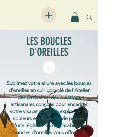
LES BOUCLES
D'OREILLES
Sublimez votre allure avec les boucles
d'oreilles en cuir upcyclé de l'Atelier
des Ombelles, des créations
artisanales conçues pour encadrer
votre visage avec une explosion de
couleurs et un souffle de poésie.
D'une légèreté incomparable, nos
boucles d'oreilles vous offrent le