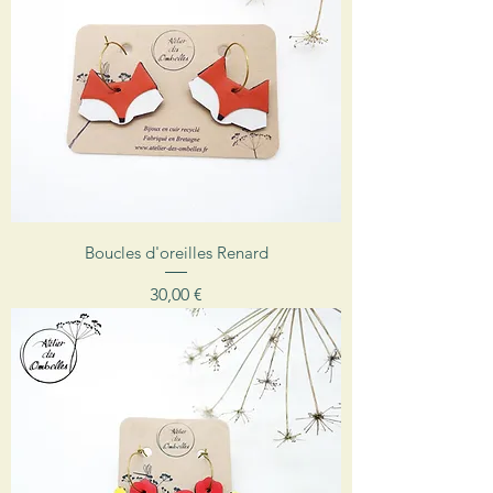
Boucles d'oreilles Renard
Prix
30,00 €