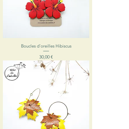
Boucles d'oreilles Hibiscus
Prix
30,00 €