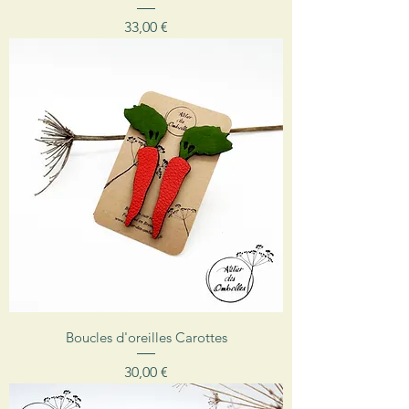
Prix
33,00 €
Boucles d'oreilles Carottes
Prix
30,00 €