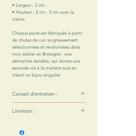
•
Largeur : 2 cm
• Hauteur : 3 cm - 5 cm avec la
créole
Chaque paire est fabriquée à partir
de chutes de cuir soigneusement
sélectionnées et revalorisées dans
mon atelier en Bretagne : une
démarche durable, qui donne une
seconde vie à la matière tout en
créant un bijou singulier.
Conseil d'entretien :
Le cuir n'aime pas l'eau… Pour
Livraison :
préserver vos boucles d'oreilles,
pensez bien à les enlever avant
Chaque création de l’Atelier des
d'aller dans l'eau !
Ombelles est envoyée dans un
Le cuir est une matière qui
emballage soigné, réalisé à la main.