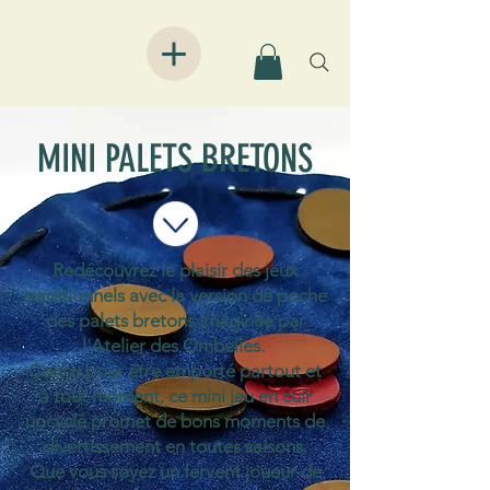
MINI PALETS BRETONS
Redécouvrez le plaisir des jeux
traditionnels avec la version de poche
des palets bretons imaginée par
l'Atelier des Ombelles.
Conçu pour être emporté partout et
à tout moment, ce mini jeu en cuir
upcyclé promet de bons moments de
divertissement en toutes saisons.
Que vous soyez un fervent joueur de