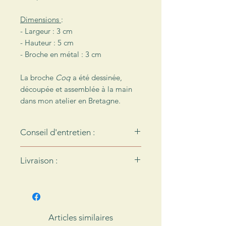
Dimensions
:
- Largeur : 3 cm
- Hauteur : 5 cm
- Broche en métal : 3 cm
La broche
Coq
a été dessinée,
découpée et assemblée à la main
dans mon atelier en Bretagne.
Conseil d'entretien :
Le cuir n'aime pas l'eau... Pour
Livraison :
préserver votre broche, pensez bien
à l'enlever de vos vêtements avant
Chaque création de l’Atelier des
de les mettre dans la machine à
Ombelles sera envoyée dans un
laver !
emballage soigné réalisé à la main.
Le cuir est une matière qui
Protégée dans du papier de soie ou
Articles similaires
s’assouplit et se patine avec le
du papier kraft en fonction de la