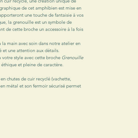
n cuir recyclé, une création unique de
réalisés avec des c
 graphique de cet amphibien est mise en
recyclés.
 apporteront une touche de fantaisie à vos
Les envois se feront 
ue, la grenouille est un symbole de
distribution indicati
nt de cette broche un accessoire à la fois
si les dimensions du 
cm d’épaisseur).
la main avec soin dans notre atelier en
 et une attention aux détails.
à votre style avec cette broche
Grenouille
, éthique et pleine de caractère.
 en chutes de cuir recyclé (vachette,
 en métal
et son fermoir sécurisé permet