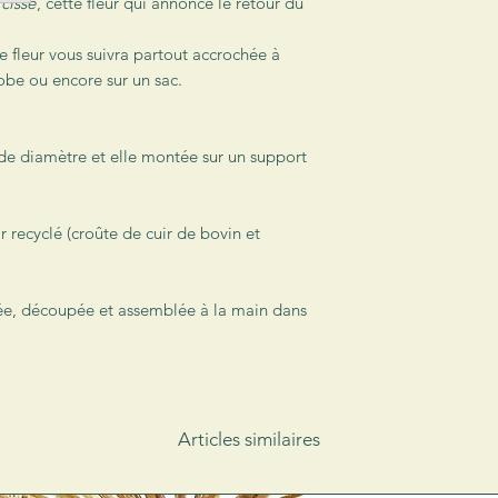
cisse
, cette fleur qui annonce le retour du
colis (sauf demande 
réalisés avec des ca
te fleur vous suivra partout accrochée à
Les envois se feront 
robe ou encore sur un sac.
les dimensions du co
suivie).
 de diamètre et elle montée sur un support
r recyclé (croûte de cuir de bovin et
ée, découpée et assemblée à la main dans
Articles similaires