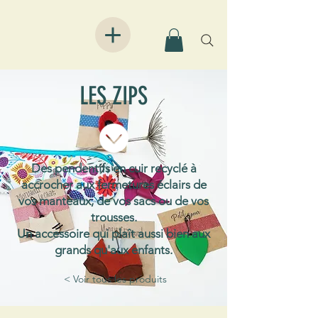
LES ZIPS
Des pendentifs en cuir recyclé à
accrocher aux fermetures éclairs de
vos manteaux, de vos sacs ou de vos
trousses.
Un accessoire qui plaît aussi bien aux
grands qu'aux enfants.
< Voir tous les produits