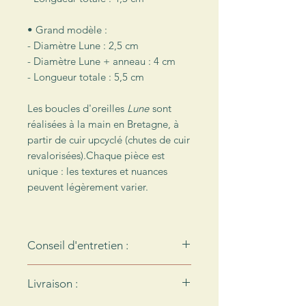
• Grand modèle :
- Diamètre Lune : 2,5 cm
- Diamètre Lune + anneau : 4 cm
- Longueur totale : 5,5 cm
Les boucles d'oreilles
Lune
sont
réalisées à la main en Bretagne, à
partir de cuir upcyclé (chutes de cuir
revalorisées).Chaque pièce est
unique : les textures et nuances
peuvent légèrement varier.
Conseil d'entretien :
Le cuir n'aime pas l'eau… Pour
Livraison :
préserver vos boucles d'oreilles,
pensez bien à les enlever avant