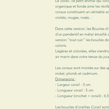
Le
corail
, ce petit animal qui col
organique et fonde ainsi les récif
coraux constituent un véritable arc
violets, rouges, rosés…
Dans cette version, les Boucles d'
d'un pendentif en métal émaillé 
version "tout cuir" les boucles do
coloris.
Légères et colorées, elles viendro
air marin dans votre tenue du jour
Les
coraux
sont montés sur des ap
nickel, plomb et cadmium.
Dimensions
:
- Largeur corail : 3 cm
- Longueur corail : 5 cm
- Longueur (crochet + corail) : 6,
Les boucles d'oreilles
Corail
sont