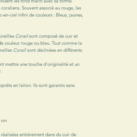
Dans une démarche d
onisent les fond marin avec sa forme
colis (sauf demande 
s coraliens. Souvent associé au rouge, les
réalisés avec des c
-en-ciel infini de couleurs : Bleus, jaunes,
recyclés.
Les envois se feront 
distribution indicati
oreilles
Corail
sont composé de cuir et
si les dimensions du 
de couleur rouge ou bleu. Tout comme la
cm d’épaisseur).
reilles
Corail
sont déclinées en différents
nt mettre une touche d'originalité et un
.
prêts en laiton. Ils sont garantis sans
5 cm
 réalisées entièrement dans du cuir de