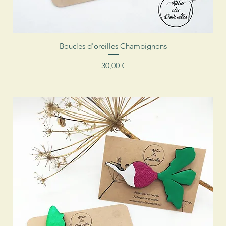
Aperçu rapide
Boucles d'oreilles Champignons
Prix
30,00 €