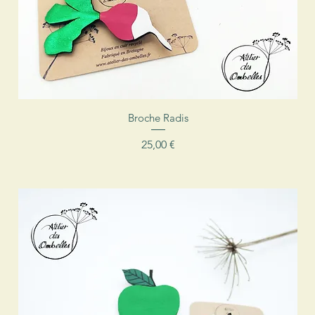
Aperçu rapide
Broche Radis
Prix
25,00 €