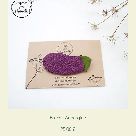
Aperçu rapide
Broche Aubergine
Prix
25,00 €