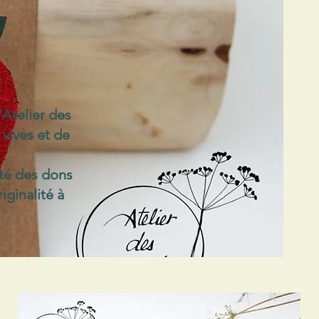
'Atelier des
 vives et de
uté des dons
iginalité à