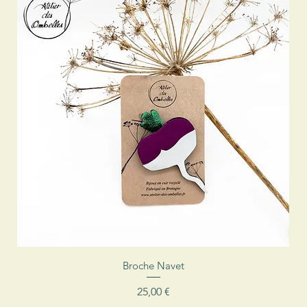
Aperçu rapide
Broche Navet
Prix
25,00 €