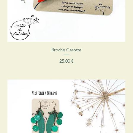
Aperçu rapide
Broche Carotte
Prix
25,00 €