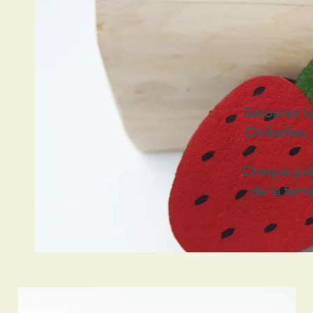
Savourez la
Ombelles, o
Chaque pièc
de la terr