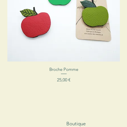
Aperçu rapide
Broche Pomme
Prix
25,00 €
Boutique