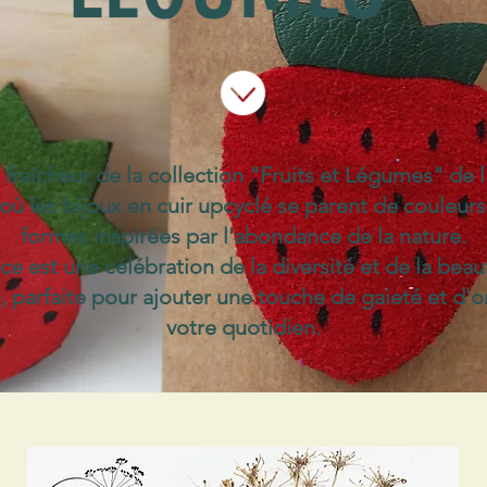
 fraîcheur de la collection "Fruits et Légumes" de l
ù les bijoux en cuir upcyclé se parent de couleurs
formes inspirées par l'abondance de la nature.
e est une célébration de la diversité et de la bea
e, parfaite pour ajouter une touche de gaieté et d'or
votre quotidien.