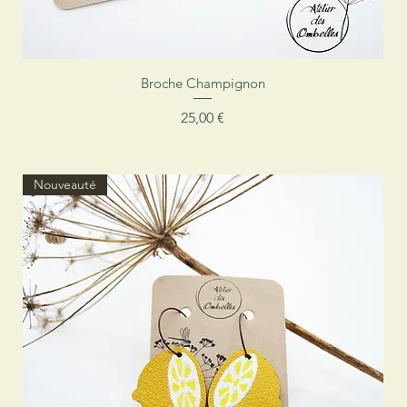
Aperçu rapide
Broche Champignon
Prix
25,00 €
Nouveauté