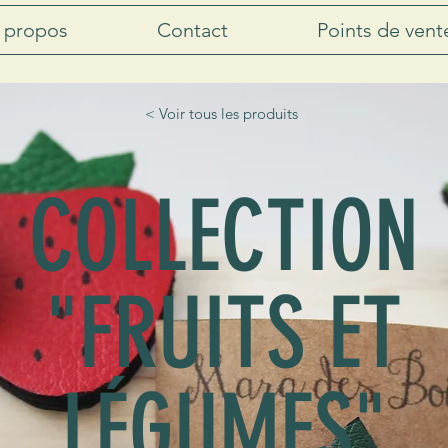
 propos
Contact
Points de vent
< Voir tous les produits
COLLECTION
"FRUITS ET
LÉGUMES"