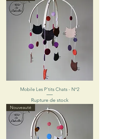
Mobile Les P'tits Chats - N°2
Rupture de stock
Nouveauté