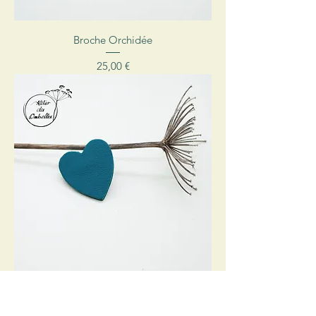
Broche Orchidée
Prix
25,00 €
Broche Cœur