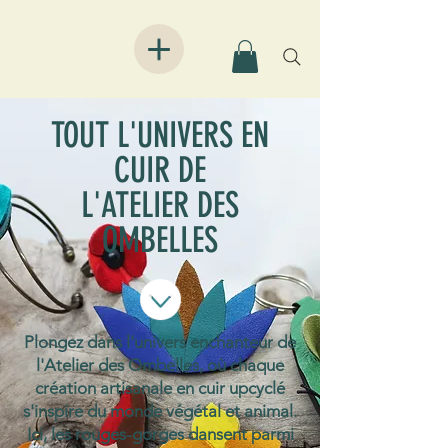
TOUT L'UNIVERS EN
CUIR DE
L'ATELIER DES
OMBELLES
Plongez dans l'univers enchanteur de
l'Atelier des Ombelles, où chaque
création artisanale en cuir upcyclé
s'inspire du monde végétal et animal.
Ici, les rouges-gorges dansent parmi