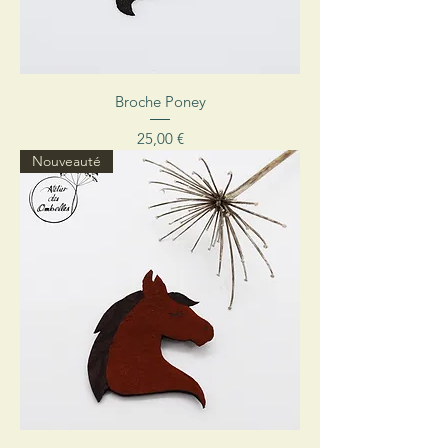
Broche Poney
Prix
25,00 €
Nouveauté