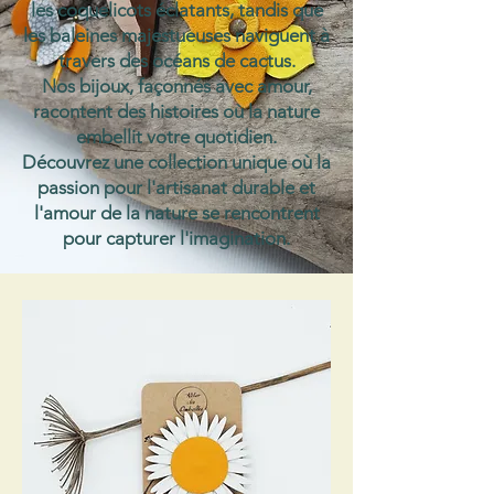
les coquelicots éclatants, tandis que
les baleines majestueuses naviguent à
travers des océans de cactus.
Nos bijoux, façonnés avec amour,
racontent des histoires où la nature
embellit votre quotidien.
Découvrez une collection unique où la
passion pour l'artisanat durable et
l'amour de la nature se rencontrent
pour capturer l'imagination.